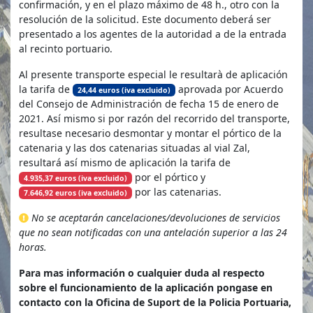
confirmación, y en el plazo máximo de 48 h., otro con la
resolución de la solicitud. Este documento deberá ser
presentado a los agentes de la autoridad a de la entrada
al recinto portuario.
Al presente transporte especial le resultarà de aplicación
la tarifa de
aprovada por Acuerdo
24,44
euros (iva excluido)
del Consejo de Administración de fecha 15 de enero de
2021. Así mismo si por razón del recorrido del transporte,
resultase necesario desmontar y montar el pórtico de la
catenaria y las dos catenarias situadas al vial Zal,
resultará así mismo de aplicación la tarifa de
por el pórtico y
4.935,37
euros (iva excluido)
por las catenarias.
7.646,92
euros (iva excluido)
No se aceptarán cancelaciones/devoluciones de servicios
que no sean notificadas con una antelación superior a las 24
horas.
Para mas información o cualquier duda al respecto
sobre el funcionamiento de la aplicación pongase en
contacto con la Oficina de Suport de la Policia Portuaria,